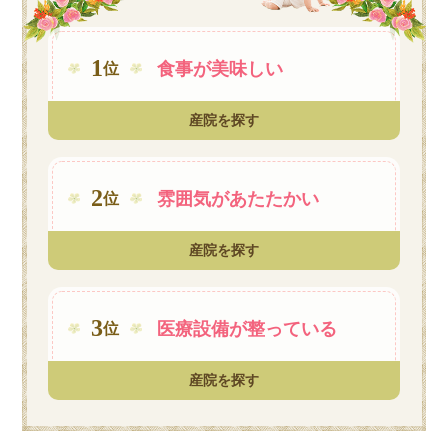
1
食事が
美味しい
位
産院を探す
2
雰囲気が
あたたかい
位
産院を探す
3
医療設備が
整っている
位
産院を探す