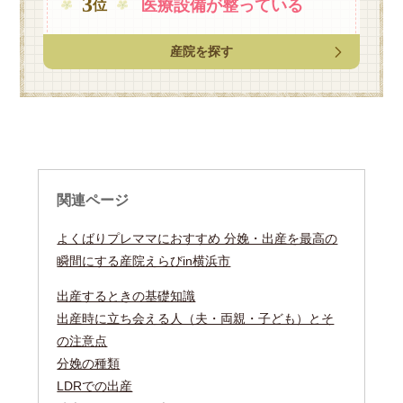
3
医療設備が
整っている
位
産院を探す
関連ページ
よくばりプレママにおすすめ 分娩・出産を最高の
瞬間にする産院えらびin横浜市
出産するときの基礎知識
出産時に立ち会える人（夫・両親・子ども）とそ
の注意点
分娩の種類
LDRでの出産