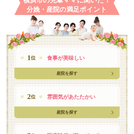
横浜市の先輩ママに聞いた！
分娩・産院の満足ポイント
1
食事が
美味しい
位
産院を探す
2
雰囲気が
あたたかい
位
産院を探す