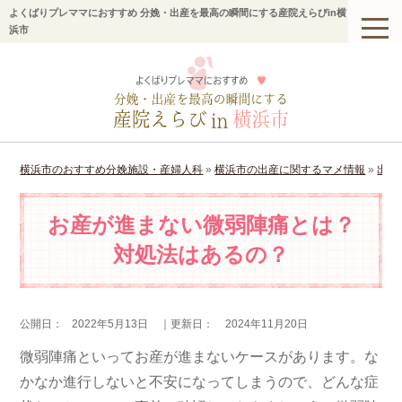
よくばりプレママにおすすめ 分娩・出産を最高の瞬間にする産院えらびin横
浜市
横浜市のおすすめ分娩施設・産婦人科
»
横浜市の出産に関するマメ情報
»
出産
お産が進まない微弱陣痛とは？
対処法はあるの？
公開日：
2022年5月13日
｜更新日：
2024年11月20日
微弱陣痛といってお産が進まないケースがあります。な
かなか進行しないと不安になってしまうので、どんな症