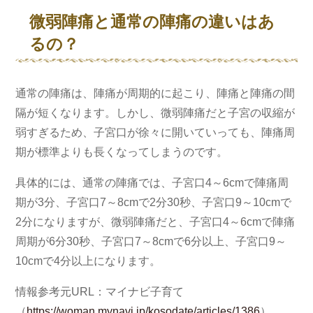
微弱陣痛と通常の陣痛の違いはあ
るの？
通常の陣痛は、陣痛が周期的に起こり、陣痛と陣痛の間
隔が短くなります。しかし、微弱陣痛だと子宮の収縮が
弱すぎるため、子宮口が徐々に開いていっても、陣痛周
期が標準よりも長くなってしまうのです。
具体的には、通常の陣痛では、子宮口4～6cmで陣痛周
期が3分、子宮口7～8cmで2分30秒、子宮口9～10cmで
2分になりますが、微弱陣痛だと、子宮口4～6cmで陣痛
周期が6分30秒、子宮口7～8cmで6分以上、子宮口9～
10cmで4分以上になります。
情報参考元URL：マイナビ子育て
（
https://woman.mynavi.jp/kosodate/articles/1386
）