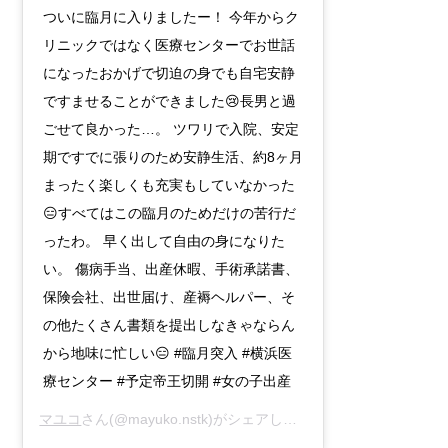
ついに臨月に入りましたー！ 今年からク
リニックではなく医療センターでお世話
になったおかげで切迫の身でも自宅安静
ですませることができました😢長男と過
ごせて良かった…。 ツワリで入院、安定
期ですでに張りのため安静生活、約8ヶ月
まったく楽しくも充実もしていなかった
😑すべてはこの臨月のためだけの苦行だ
ったわ。 早く出して自由の身になりた
い。 傷病手当、出産休暇、手術承諾書、
保険会社、出世届け、産褥ヘルパー、そ
の他たくさん書類を提出しなきゃならん
から地味に忙しい😑 #臨月突入 #横浜医
療センター #予定帝王切開 #女の子出産
マユコ
さん(@mayuko.nstk)がシェアした投稿 -
2018年 2月月