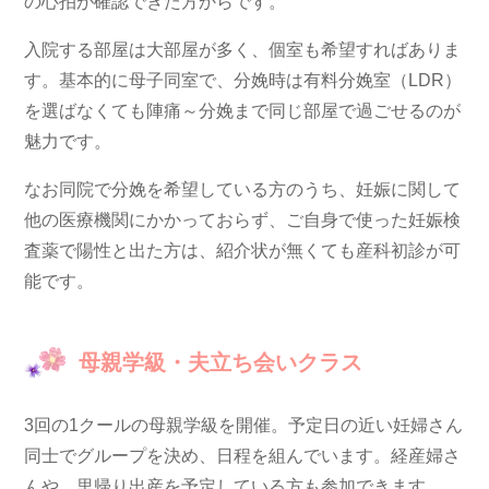
の心拍が確認できた方からです。
入院する部屋は大部屋が多く、個室も希望すればありま
す。
基本的に母子同室
で、分娩時は有料分娩室（LDR）
を選ばなくても陣痛～分娩まで同じ部屋で過ごせるのが
魅力です。
なお同院で分娩を希望している方のうち、
妊娠に関して
他の医療機関にかかっておらず、ご自身で使った妊娠検
査薬で陽性と出た方は、紹介状が無くても産科初診が可
能
です。
母親学級・夫立ち会いクラス
3回の1クールの母親学級を開催。予定日の近い妊婦さん
同士でグループを決め、日程を組んでいます。経産婦さ
んや、里帰り出産を予定している方も参加できます。