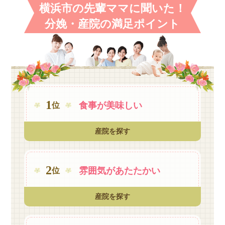
横浜市の先輩ママに聞いた！
分娩・産院の満足ポイント
1
食事が
美味しい
位
産院を探す
2
雰囲気が
あたたかい
位
産院を探す