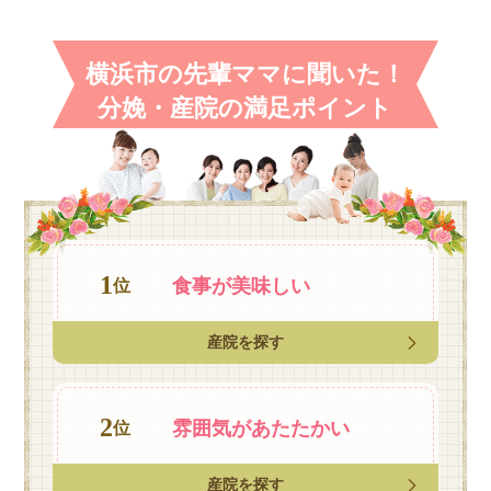
横浜市の先輩ママに聞いた！
分娩・産院の満足ポイント
1
食事が
美味しい
位
産院を探す
2
雰囲気が
あたたかい
位
産院を探す