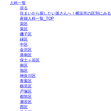
人科一覧
戻る
住まいから探したい派さんへ！横浜市の区別にみる
産婦人科一覧_TOP
栄区
泉区
磯子区
緑区
中区
金沢区
港南区
保土ヶ谷区
南区
旭区
神奈川区
青葉区
鶴見区
戸塚区
都筑区
瀬谷区
西区