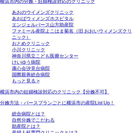
横浜市内の分娩・妊婦検診対応のクリニック
あおのウイメンズクリニック
あおばウィメンズホスピタル
エンジェルバース山方助産院
ファミール産院よこはま菊名（旧 おおいウィメンズクリ
ニック）
おとめクリニック
小川クリニック
神奈川県立こども医療センター
けいゆう病院
康心会汐見台病院
国際親善総合病院
もっと見る >
横浜市内の妊婦検診対応のクリニック【分娩不可】
分娩方法・バースプランごとに横浜市の産院List Up！
総合病院とは？
自然分娩でこだわる
助産院とは？
産婦人科専門クリニックとは？