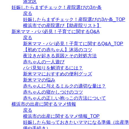
港北区
妊娠したらまずチェック！産院選びの3か条
戻る
妊娠したらまずチェック！産院選びの3か条_TOP
横浜市での産院選び【助産院リスト】
新米ママ・パパ必見！子育てに関するQ&A
戻る
新米ママ・パパ必見！子育てに関するQ&A_TOP
【初めての赤ちゃん】沐浴のコツ
夜泣きが起きる原因とその対処方法
赤ちゃんの一人遊び
パパ見知りを解消するには？
新米ママにおすすめの便利グッズ
新米ママの悩み
赤ちゃんに与えるミルクの適切な量は？
赤ちゃんの寝かしつけのコツ
赤ちゃんの正しい抱っこの方法について
横浜市の出産に関するマメ情報
戻る
横浜市の出産に関するマメ情報_TOP
妊娠したら知っておきたいママになる準備（出産準
備や手続き）