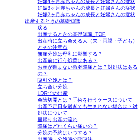
妊娠4ヶ月赤ちゃんの成長と妊婦さんの症状
妊娠3ヶ月赤ちゃんの成長と妊婦さんの症状
妊娠2ヶ月赤ちゃんの成長と妊婦さんの症状
出産するときの基礎知識
戻る
出産するときの基礎知識_TOP
出産時に立ち会える人（夫・両親・子ども）
とその注意点
無痛分娩は母乳に影響する？
出産前に行う処置はある？
お産が進まない微弱陣痛とは？対処法はある
の？
吸引分娩とは？
立ち合い分娩
LDRでの出産
会陰切開とは？手術を行うケースについて
出産予定日を過ぎても生まれない場合は？対
処法について
里帰り出産の流れ
陣痛はどれくらい痛いの？
分娩の予約はいつする？
出産時・分娩時の呼吸法