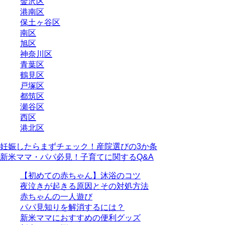
金沢区
港南区
保土ヶ谷区
南区
旭区
神奈川区
青葉区
鶴見区
戸塚区
都筑区
瀬谷区
西区
港北区
妊娠したらまずチェック！産院選びの3か条
新米ママ・パパ必見！子育てに関するQ&A
【初めての赤ちゃん】沐浴のコツ
夜泣きが起きる原因とその対処方法
赤ちゃんの一人遊び
パパ見知りを解消するには？
新米ママにおすすめの便利グッズ