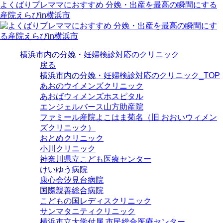
よくばりプレママにおすすめ 分娩・出産を最高の瞬間にする
産院えらびin横浜市
横浜市内の分娩・妊婦検診対応のクリニック
戻る
横浜市内の分娩・妊婦検診対応のクリニック_TOP
あおのウイメンズクリニック
あおばウィメンズホスピタル
エンジェルバース山方助産院
ファミール産院よこはま菊名（旧 おおいウィメン
ズクリニック）
おとめクリニック
小川クリニック
神奈川県立こども医療センター
けいゆう病院
康心会汐見台病院
国際親善総合病院
こどもの国レディスクリニック
サンマタニティクリニック
横浜市立大学付属 市民総合医療センター