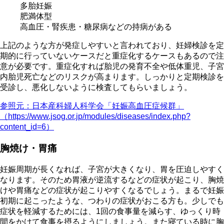
多胎妊娠
肥満体型
高血圧・腎疾患・糖尿病などの持病がある
上記のような方が発症しやすいと言われており、妊婦検診を定
期的に行っていないケースだと重症化するケースもあるので注
意が必要です。重症化すれば胎児の発育不全や低体重児、子宮
内胎児死亡などのリスクが高まります。しっかりと定期検診を
受診し、悪化しないように検査してもらいましょう。
参照元：日本産科婦人科学会「妊娠高血圧症候群」
（https://www.jsog.or.jp/modules/diseases/index.php?
content_id=6）
胸焼け・胃痛
妊娠周期が長くなれば、子宮が大きくなり、胃を圧迫しやすく
なります。そのため胃液が逆流するなどの症状が起こり、胸焼
けや胃痛などの症状が起こりやすくなるでしょう。まるで妊娠
初期に起こったような、つわりの症状がおこる方も。少しでも
症状を軽減するためには、1回の食事量を減らす、ゆっくり時
間をかけて食事を摂るようにしましょう。また寝ている時に胸