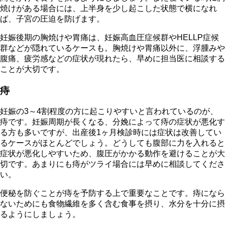
焼けがある場合には、上半身を少し起こした状態で横になれ
ば、子宮の圧迫を防げます。
妊娠後期の胸焼けや胃痛は、妊娠高血圧症候群やHELLP症候
群などが隠れているケースも。胸焼けや胃痛以外に、浮腫みや
腹痛、疲労感などの症状が現れたら、早めに担当医に相談する
ことが大切です。
痔
妊娠の3～4割程度の方に起こりやすいと言われているのが、
痔です。妊娠周期が長くなる、分娩によって痔の症状が悪化す
る方も多いですが、出産後1ヶ月検診時には症状は改善してい
るケースがほとんどでしょう。どうしても腹部に力を入れると
症状が悪化しやすいため、腹圧がかかる動作を避けることが大
切です。あまりにも痔がツライ場合には早めに相談してくださ
い。
便秘を防ぐことが痔を予防する上で重要なことです。痔になら
ないためにも食物繊維を多く含む食事を摂り、水分を十分に摂
るようにしましょう。