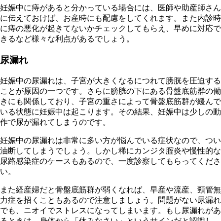
妊娠中に痔があると分かっている場合には、医師や助産師さん
に伝えておけば、お産時にも配慮をしてくれます。また内診時
に痔の悪化が起きてないかチェックしてもらえ、早めに対応で
きるなど様々な利点があるでしょう。
尿漏れ
妊娠中の尿漏れは、子宮が大きくなるにつれて膀胱を圧迫する
ことが原因の一つです。さらに膀胱の下にある骨盤底筋群の働
きにも関係しており、子宮の重さによって骨盤底筋群が緩んで
いる状態に妊娠中は起こります。その結果、妊娠中は少しの動
作で尿が漏れてしまうのです。
妊娠中の尿漏れは非常に多い方が悩んでいる症状なので、つい
油断してしまうでしょう。しかし稀にカンジタ腟炎や慢性的な
尿路感染症のケースもあるので、一度診察してもらってくださ
い。
また経産婦だと骨盤底筋群が弱くなれば、早産や流産、頸管無
力症を招くこともあるので注意しましょう。問題がない尿漏れ
でも、ニオイでストレスになってしまいます。もし尿漏れがあ
るときは、身体から「休みなさい」というサインだと認識し、