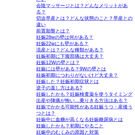
会陰マッサージとは？どんなメリットがあ
る？
切迫早産とは？どんな状態のこと？早産との
違い
前置胎盤とは？
妊娠28wの壁は何がある？
妊娠22wにも壁がある？
流産とは？どんな種類がある？
妊娠初期に下腹部痛は大丈夫？
妊娠12Wの壁とは？
妊娠には壁がある？9Wの壁とは
妊娠初期につわりがないけど大丈夫？
妊娠した？妊娠初期症状とは
逆子の直し方はある?
妊娠したかも？妊娠検査薬を使うタイミング
出産や陣痛が怖い…乗りきる方法はある？
妊娠でかかる可能性がある妊娠うつ・産後う
つとは？
妊娠中に血糖が高くなる妊娠糖尿病とは
妊娠したかも？初期にやること
妊娠中のむくみの原因と対策