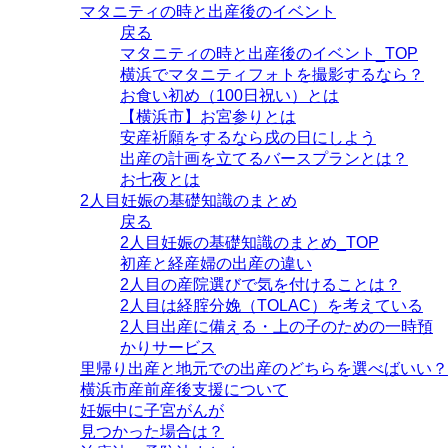
マタニティの時と出産後のイベント
戻る
マタニティの時と出産後のイベント_TOP
横浜でマタニティフォトを撮影するなら？
お食い初め（100日祝い）とは
【横浜市】お宮参りとは
安産祈願をするなら戌の日にしよう
出産の計画を立てるバースプランとは？
お七夜とは
2人目妊娠の基礎知識のまとめ
戻る
2人目妊娠の基礎知識のまとめ_TOP
初産と経産婦の出産の違い
2人目の産院選びで気を付けることは？
2人目は経腟分娩（TOLAC）を考えている
2人目出産に備える・上の子のための一時預
かりサービス
里帰り出産と地元での出産のどちらを選べばいい？
横浜市産前産後支援について
妊娠中に子宮がんが
見つかった場合は？