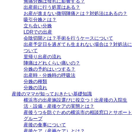
無痛分娩は母乳に影響する？
出産前に行う処置はある？
お産が進まない微弱陣痛とは？対処法はあるの？
吸引分娩とは？
立ち合い分娩
LDRでの出産
会陰切開とは？手術を行うケースについて
出産予定日を過ぎても生まれない場合は？対処法に
ついて
里帰り出産の流れ
陣痛はどれくらい痛いの？
分娩の予約はいつする？
出産時・分娩時の呼吸法
分娩の種類
分娩の流れ
産後のママが知っておきたい基礎知識
横浜市の出産施設選びに役立つ！出産後の入院生
活・設備・産後ケアの実態とは？
産後うつを防ぐための横浜市の相談窓口とサポート
グループ
産後の食事について
産後ケア（産褥ケア）とは？