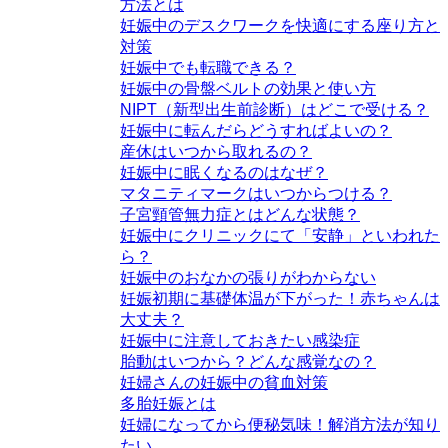
方法とは
妊娠中のデスクワークを快適にする座り方と
対策
妊娠中でも転職できる？
妊娠中の骨盤ベルトの効果と使い方
NIPT（新型出生前診断）はどこで受ける？
妊娠中に転んだらどうすればよいの？
産休はいつから取れるの？
妊娠中に眠くなるのはなぜ？
マタニティマークはいつからつける？
子宮頸管無力症とはどんな状態？
妊娠中にクリニックにて「安静」といわれた
ら？
妊娠中のおなかの張りがわからない
妊娠初期に基礎体温が下がった！赤ちゃんは
大丈夫？
妊娠中に注意しておきたい感染症
胎動はいつから？どんな感覚なの？
妊婦さんの妊娠中の貧血対策
多胎妊娠とは
妊婦になってから便秘気味！解消方法が知り
たい