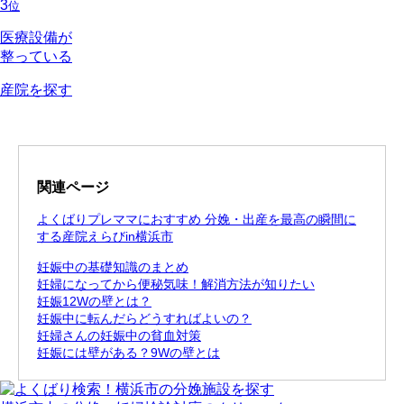
3
位
医療設備が
整っている
産院を探す
関連ページ
よくばりプレママにおすすめ 分娩・出産を最高の瞬間に
する産院えらびin横浜市
妊娠中の基礎知識のまとめ
妊婦になってから便秘気味！解消方法が知りたい
妊娠12Wの壁とは？
妊娠中に転んだらどうすればよいの？
妊婦さんの妊娠中の貧血対策
妊娠には壁がある？9Wの壁とは