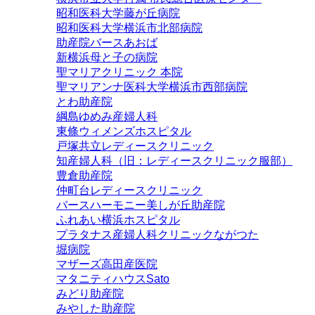
昭和医科大学藤が丘病院
昭和医科大学横浜市北部病院
助産院バースあおば
新横浜母と子の病院
聖マリアクリニック 本院
聖マリアンナ医科大学横浜市西部病院
とわ助産院
綱島ゆめみ産婦人科
東條ウィメンズホスピタル
戸塚共立レディースクリニック
知産婦人科（旧：レディースクリニック服部）
豊倉助産院
仲町台レディースクリニック
バースハーモニー美しが丘助産院
ふれあい横浜ホスピタル
プラタナス産婦人科クリニックながつた
堀病院
マザーズ高田産医院
マタニティハウスSato
みどり助産院
みやした助産院