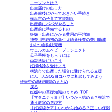
ローソンとは？
出生届けの出し方
出産前後にやっておきたい手続き
横浜市の子育て支援制度
出産前にパパがやること
出産前に準備するもの
妊娠・出産にかかる費用の平均額
神奈川県内初の新生児聴覚検査の費用助成
おむつ自動販売機
ウェルカムベビープロジェクト
母子手帳をもらうには
両親学級にいこう
妊婦検診を受けよう
横浜市で出産した場合に受けられる支援
にんしんSOSヨコハマに相談してみよう
妊娠中の基礎知識のまとめ
戻る
妊娠中の基礎知識のまとめ_TOP
【マタニティヨガ】いつから始める？横浜で
通う教室の選び方
【妊娠線ケア】いつから始める？正しい保湿