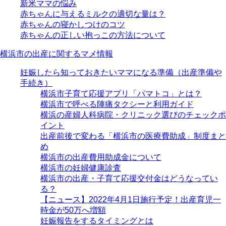
新米ママの悩み
赤ちゃんに与えるミルクの適切な量は？
赤ちゃんの寝かしつけのコツ
赤ちゃんの正しい抱っこの方法について
横浜市の出産に関するマメ情報
妊娠したら知っておきたいママになる準備（出産準備や
手続き）
横浜市子育て応援アプリ「パマトコ」とは？
横浜市で呼べる陣痛タクシーと利用ガイド
横浜の産婦人科病院・クリニック選びのチェックポ
イント
出産前後で変わる「横浜市の医療費助成」制度まと
め
横浜市の出産費用助成金について
横浜市の妊婦健康診査
横浜市の出産・子育て応援交付金はどうなってい
る？
【ニュース】2022年4月1日施行予定！出産育児一
時金が50万へ増額
妊娠報告をするタイミングとは