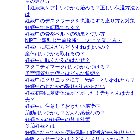
室の選び方
【妊娠線ケア】いつから始める？正しい保湿方法と
は
妊娠中のデスクワークを快適にする座り方と対策
妊娠中でも転職できる？
妊娠中の骨盤ベルトの効果と使い方
NIPT（新型出生前診断）はどこで受ける？
妊娠中に転んだらどうすればよいの？
産休はいつから取れるの？
妊娠中に眠くなるのはなぜ？
マタニティマークはいつからつける？
子宮頸管無力症とはどんな状態？
妊娠中にクリニックにて「安静」といわれたら？
妊娠中のおなかの張りがわからない
妊娠初期に基礎体温が下がった！赤ちゃんは大丈
夫？
妊娠中に注意しておきたい感染症
胎動はいつから？どんな感覚なの？
妊婦さんの妊娠中の貧血対策
多胎妊娠とは
妊婦になってから便秘気味！解消方法が知りたい
会陰マッサージとは？どんなメリットがある？