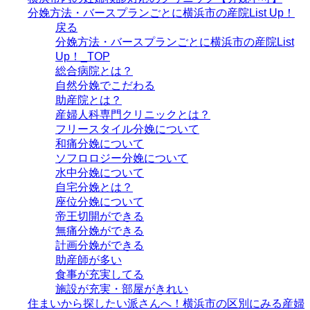
分娩方法・バースプランごとに横浜市の産院List Up！
戻る
分娩方法・バースプランごとに横浜市の産院List
Up！_TOP
総合病院とは？
自然分娩でこだわる
助産院とは？
産婦人科専門クリニックとは？
フリースタイル分娩について
和痛分娩について
ソフロロジー分娩について
水中分娩について
自宅分娩とは？
座位分娩について
帝王切開ができる
無痛分娩ができる
計画分娩ができる
助産師が多い
食事が充実してる
施設が充実・部屋がきれい
住まいから探したい派さんへ！横浜市の区別にみる産婦