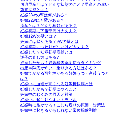
切迫早産とは？どんな状態のこと？早産との違い
前置胎盤とは？
妊娠28wの壁は何がある？
妊娠22wにも壁がある？
流産とは？どんな種類がある？
妊娠初期に下腹部痛は大丈夫？
妊娠12Wの壁とは？
妊娠には壁がある？9Wの壁とは
妊娠初期につわりがないけど大丈夫？
妊娠した？妊娠初期症状とは
逆子の直し方はある?
妊娠したかも？妊娠検査薬を使うタイミング
出産や陣痛が怖い…乗りきる方法はある？
妊娠でかかる可能性がある妊娠うつ・産後うつと
は？
妊娠中に血糖が高くなる妊娠糖尿病とは
妊娠したかも？初期にやること
妊娠中のむくみの原因と対策
妊娠中に起こりやすいトラブル
妊娠時に足がつる！こむら返りの原因・対策法
妊娠中に起きるかもしれない常位胎盤剥離