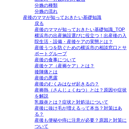
分娩の種類
分娩の流れ
産後のママが知っておきたい基礎知識
戻る
産後のママが知っておきたい基礎知識_TOP
横浜市の出産施設選びに役立つ！出産後の入
院生活・設備・産後ケアの実態とは？
産後うつを防ぐための横浜市の相談窓口とサ
ポートグループ
産後の食事について
産後ケア（産褥ケア）とは？
後陣痛とは
産後の悪露
産後のむくみはなぜ起きるの？
産褥熱（さんじょくねつ）とは？原因や症状
を解説
乳腺炎とは？症状と対処法について
産後に抜け毛が増えるって本当？対策はあ
る？
産後も便秘や痔に注意が必要？原因と対策に
ついて