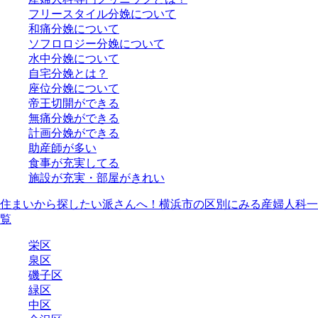
フリースタイル分娩について
和痛分娩について
ソフロロジー分娩について
水中分娩について
自宅分娩とは？
座位分娩について
帝王切開ができる
無痛分娩ができる
計画分娩ができる
助産師が多い
食事が充実してる
施設が充実・部屋がきれい
住まいから探したい派さんへ！横浜市の区別にみる産婦人科一
覧
栄区
泉区
磯子区
緑区
中区