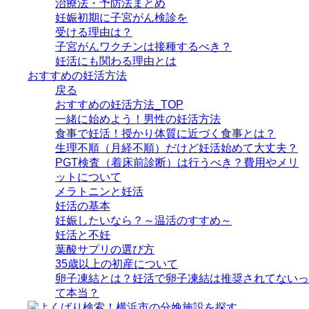
治療法・予防法まとめ
妊娠初期に子宮がん検診を
受ける理由は？
子宮がんワクチンは接種するべき？
妊活にも関わる理由とは
おすすめの妊活方法
戻る
おすすめの妊活方法_TOP
一緒に始めよう！男性の妊活方法
食事で妊活！授かり体質に近づく食事とは？
生理不順（月経不順）だけど妊活始めて大丈夫？
PGT検査（着床前診断）は行うべき？費用やメリ
ットについて
メラトニンと妊活
妊活の基本
妊娠したいなら？～温活のすすめ～
妊活と不妊
葉酸サプリの選び方
35歳以上の初産について
卵子凍結とは？妊活で卵子凍結は推奨されてないっ
て本当？