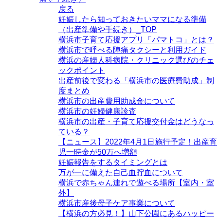
戻る
妊娠したら知っておきたいママになる準備
（出産準備や手続き）_TOP
横浜市子育て応援アプリ「パマトコ」とは？
横浜市で呼べる陣痛タクシーと利用ガイド
横浜の産婦人科病院・クリニック選びのチェ
ックポイント
出産前後で変わる「横浜市の医療費助成」制
度まとめ
横浜市の出産費用助成金について
横浜市の妊婦健康診査
横浜市の出産・子育て応援交付金はどうなっ
ている？
【ニュース】2022年4月1日施行予定！出産育
児一時金が50万へ増額
妊娠報告をするタイミングとは
万が一に備えた自己血貯血について
横浜で赤ちゃん連れで遊べる場所【室内・室
外】
横浜市産後母子ケア事業について
【横浜の方必見！】山下公園にあるハッピー