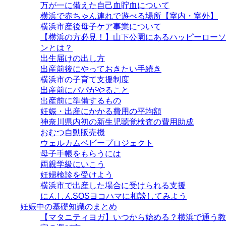
万が一に備えた自己血貯血について
横浜で赤ちゃん連れで遊べる場所【室内・室外】
横浜市産後母子ケア事業について
【横浜の方必見！】山下公園にあるハッピーローソ
ンとは？
出生届けの出し方
出産前後にやっておきたい手続き
横浜市の子育て支援制度
出産前にパパがやること
出産前に準備するもの
妊娠・出産にかかる費用の平均額
神奈川県内初の新生児聴覚検査の費用助成
おむつ自動販売機
ウェルカムベビープロジェクト
母子手帳をもらうには
両親学級にいこう
妊婦検診を受けよう
横浜市で出産した場合に受けられる支援
にんしんSOSヨコハマに相談してみよう
妊娠中の基礎知識のまとめ
【マタニティヨガ】いつから始める？横浜で通う教