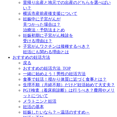
里帰り出産と地元での出産のどちらを選べばい
い？
横浜市産前産後支援について
妊娠中に子宮がんが
見つかった場合は？
治療法・予防法まとめ
妊娠初期に子宮がん検診を
受ける理由は？
子宮がんワクチンは接種するべき？
妊活にも関わる理由とは
おすすめの妊活方法
戻る
おすすめの妊活方法_TOP
一緒に始めよう！男性の妊活方法
食事で妊活！授かり体質に近づく食事とは？
生理不順（月経不順）だけど妊活始めて大丈夫？
PGT検査（着床前診断）は行うべき？費用やメリ
ットについて
メラトニンと妊活
妊活の基本
妊娠したいなら？～温活のすすめ～