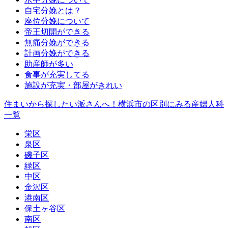
自宅分娩とは？
座位分娩について
帝王切開ができる
無痛分娩ができる
計画分娩ができる
助産師が多い
食事が充実してる
施設が充実・部屋がきれい
住まいから探したい派さんへ！横浜市の区別にみる産婦人科
一覧
栄区
泉区
磯子区
緑区
中区
金沢区
港南区
保土ヶ谷区
南区