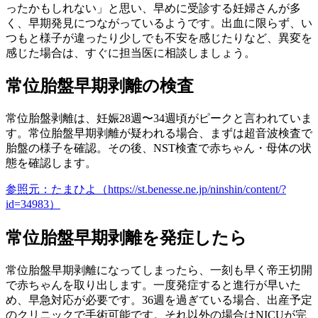
ったかもしれない」と思い、早めに受診する妊婦さんが多
く、早期発見につながっているようです。出血に限らず、い
つもと様子が違ったり少しでも不安を感じたりなど、異変を
感じた場合は、すぐに担当医に相談しましょう。
常位胎盤早期剥離の検査
常位胎盤剥離は、妊娠28週〜34週頃がピークと言われていま
す。常位胎盤早期剥離が疑われる場合、まずは超音波検査で
胎盤の様子を確認。その後、NST検査で赤ちゃん・母体の状
態を確認します。
参照元：たまひよ（https://st.benesse.ne.jp/ninshin/content/?
id=34983）
常位胎盤早期剥離を発症したら
常位胎盤早期剥離になってしまったら、一刻も早く帝王切開
で赤ちゃんを取り出します。一度発症すると進行が早いた
め、早急対応が必要です。36週を過ぎている場合、出産予定
のクリニックで手術可能です。それ以外の場合はNICUが完