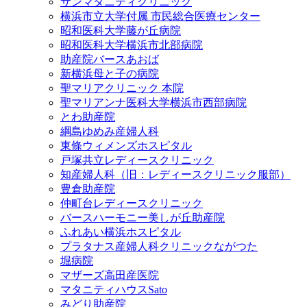
サンマタニティクリニック
横浜市立大学付属 市民総合医療センター
昭和医科大学藤が丘病院
昭和医科大学横浜市北部病院
助産院バースあおば
新横浜母と子の病院
聖マリアクリニック 本院
聖マリアンナ医科大学横浜市西部病院
とわ助産院
綱島ゆめみ産婦人科
東條ウィメンズホスピタル
戸塚共立レディースクリニック
知産婦人科（旧：レディースクリニック服部）
豊倉助産院
仲町台レディースクリニック
バースハーモニー美しが丘助産院
ふれあい横浜ホスピタル
プラタナス産婦人科クリニックながつた
堀病院
マザーズ高田産医院
マタニティハウスSato
みどり助産院