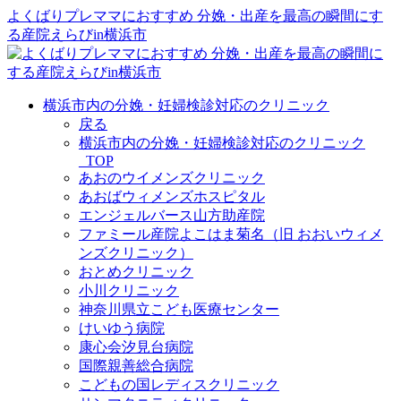
よくばりプレママにおすすめ 分娩・出産を最高の瞬間にす
る産院えらびin横浜市
横浜市内の分娩・妊婦検診対応のクリニック
戻る
横浜市内の分娩・妊婦検診対応のクリニック
_TOP
あおのウイメンズクリニック
あおばウィメンズホスピタル
エンジェルバース山方助産院
ファミール産院よこはま菊名（旧 おおいウィメ
ンズクリニック）
おとめクリニック
小川クリニック
神奈川県立こども医療センター
けいゆう病院
康心会汐見台病院
国際親善総合病院
こどもの国レディスクリニック