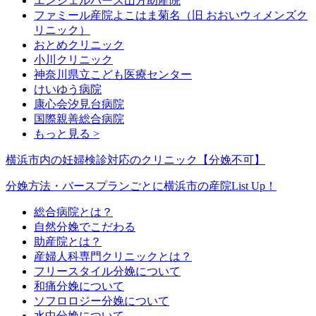
エンジェルバース山方助産院
ファミール産院よこはま菊名（旧 おおいウィメンズク
リニック）
おとめクリニック
小川クリニック
神奈川県立こども医療センター
けいゆう病院
康心会汐見台病院
国際親善総合病院
もっと見る >
横浜市内の妊婦検診対応のクリニック【分娩不可】
分娩方法・バースプランごとに横浜市の産院List Up！
総合病院とは？
自然分娩でこだわる
助産院とは？
産婦人科専門クリニックとは？
フリースタイル分娩について
和痛分娩について
ソフロロジー分娩について
水中分娩について