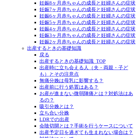
妊娠8ヶ月赤ちゃんの成長と妊婦さんの症状
妊娠7ヶ月赤ちゃんの成長と妊婦さんの症状
妊娠6ヶ月赤ちゃんの成長と妊婦さんの症状
妊娠5ヶ月赤ちゃんの成長と妊婦さんの症状
妊娠4ヶ月赤ちゃんの成長と妊婦さんの症状
妊娠3ヶ月赤ちゃんの成長と妊婦さんの症状
妊娠2ヶ月赤ちゃんの成長と妊婦さんの症状
出産するときの基礎知識
戻る
出産するときの基礎知識_TOP
出産時に立ち会える人（夫・両親・子ど
も）とその注意点
無痛分娩は母乳に影響する？
出産前に行う処置はある？
お産が進まない微弱陣痛とは？対処法はあ
るの？
吸引分娩とは？
立ち合い分娩
LDRでの出産
会陰切開とは？手術を行うケースについて
出産予定日を過ぎても生まれない場合は？