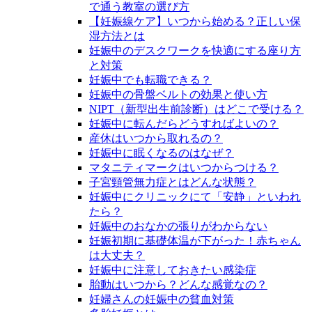
で通う教室の選び方
【妊娠線ケア】いつから始める？正しい保
湿方法とは
妊娠中のデスクワークを快適にする座り方
と対策
妊娠中でも転職できる？
妊娠中の骨盤ベルトの効果と使い方
NIPT（新型出生前診断）はどこで受ける？
妊娠中に転んだらどうすればよいの？
産休はいつから取れるの？
妊娠中に眠くなるのはなぜ？
マタニティマークはいつからつける？
子宮頸管無力症とはどんな状態？
妊娠中にクリニックにて「安静」といわれ
たら？
妊娠中のおなかの張りがわからない
妊娠初期に基礎体温が下がった！赤ちゃん
は大丈夫？
妊娠中に注意しておきたい感染症
胎動はいつから？どんな感覚なの？
妊婦さんの妊娠中の貧血対策