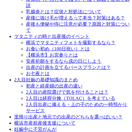
説
乳腺炎とは？症状と対処法について
産後に抜け毛が増えるって本当？対策はある？
産後も便秘や痔に注意が必要？原因と対策につい
て
マタニティの時と出産後のイベント
横浜でマタニティフォトを撮影するなら？
お食い初め（100日祝い）とは
【横浜市】お宮参りとは
安産祈願をするなら戌の日にしよう
出産の計画を立てるバースプランとは？
お七夜とは
2人目妊娠の基礎知識のまとめ
初産と経産婦の出産の違い
2人目の産院選びで気を付けることは？
2人目は経腟分娩（TOLAC）を考えている
2人目出産に備える・上の子のための一時預かり
サービス
里帰り出産と地元での出産のどちらを選べばいい？
横浜市産前産後支援について
妊娠中に子宮がんが