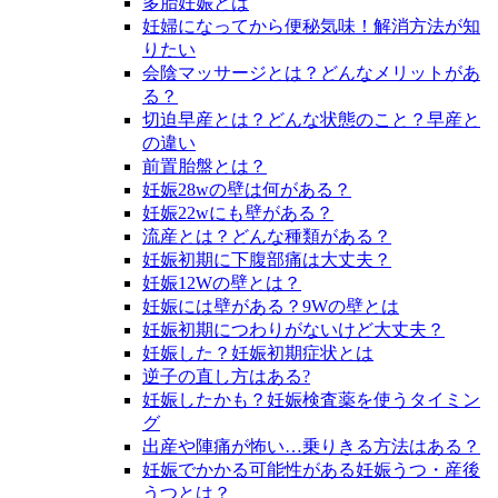
多胎妊娠とは
妊婦になってから便秘気味！解消方法が知
りたい
会陰マッサージとは？どんなメリットがあ
る？
切迫早産とは？どんな状態のこと？早産と
の違い
前置胎盤とは？
妊娠28wの壁は何がある？
妊娠22wにも壁がある？
流産とは？どんな種類がある？
妊娠初期に下腹部痛は大丈夫？
妊娠12Wの壁とは？
妊娠には壁がある？9Wの壁とは
妊娠初期につわりがないけど大丈夫？
妊娠した？妊娠初期症状とは
逆子の直し方はある?
妊娠したかも？妊娠検査薬を使うタイミン
グ
出産や陣痛が怖い…乗りきる方法はある？
妊娠でかかる可能性がある妊娠うつ・産後
うつとは？