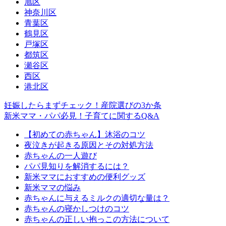
旭区
神奈川区
青葉区
鶴見区
戸塚区
都筑区
瀬谷区
西区
港北区
妊娠したらまずチェック！産院選びの3か条
新米ママ・パパ必見！子育てに関するQ&A
【初めての赤ちゃん】沐浴のコツ
夜泣きが起きる原因とその対処方法
赤ちゃんの一人遊び
パパ見知りを解消するには？
新米ママにおすすめの便利グッズ
新米ママの悩み
赤ちゃんに与えるミルクの適切な量は？
赤ちゃんの寝かしつけのコツ
赤ちゃんの正しい抱っこの方法について