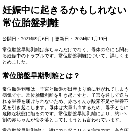
妊娠中に起きるかもしれない
常位胎盤剥離
公開日：
2021年9月6日
｜更新日：
2024年11月19日
常位胎盤早期剥離は赤ちゃんだけでなく、母体の命にも関わ
る妊娠中のトラブルです。常位胎盤剥離について、詳しくま
とめました。
常位胎盤早期剥離とは？
常位胎盤剥離は、子宮と胎盤が出産より前に剥がれてしまう
病気です。常位胎盤剥離を引き起こすと、子宮を通して送ら
れる栄養を届けられないため、赤ちゃんが酸素不足や栄養不
足を引き起こします。母体は大量出血するため、母子ともに
危険な状態に陥るのです。常位胎盤早期剥離により、約2~3
割の赤ちゃんが命を落としてしまうとも言われています。
常位胎盤早期剥離は、誰にでも起こりうる病気です。高血圧