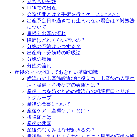
立ち合い分娩
LDRでの出産
会陰切開とは？手術を行うケースについて
出産予定日を過ぎても生まれない場合は？対処法
について
里帰り出産の流れ
陣痛はどれくらい痛いの？
分娩の予約はいつする？
出産時・分娩時の呼吸法
分娩の種類
分娩の流れ
産後のママが知っておきたい基礎知識
横浜市の出産施設選びに役立つ！出産後の入院生
活・設備・産後ケアの実態とは？
産後うつを防ぐための横浜市の相談窓口とサポー
トグループ
産後の食事について
産後ケア（産褥ケア）とは？
後陣痛とは
産後の悪露
産後のむくみはなぜ起きるの？
産褥熱（さんじょくねつ）とは？原因や症状を解