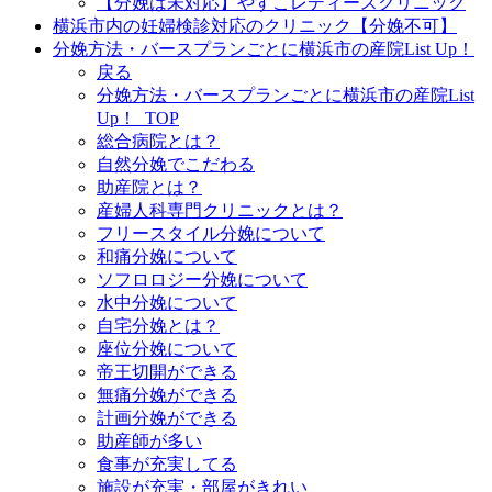
【分娩は未対応】やすこレディースクリニック
横浜市内の妊婦検診対応のクリニック【分娩不可】
分娩方法・バースプランごとに横浜市の産院List Up！
戻る
分娩方法・バースプランごとに横浜市の産院List
Up！_TOP
総合病院とは？
自然分娩でこだわる
助産院とは？
産婦人科専門クリニックとは？
フリースタイル分娩について
和痛分娩について
ソフロロジー分娩について
水中分娩について
自宅分娩とは？
座位分娩について
帝王切開ができる
無痛分娩ができる
計画分娩ができる
助産師が多い
食事が充実してる
施設が充実・部屋がきれい