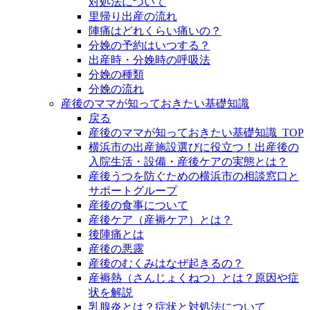
対処法について
里帰り出産の流れ
陣痛はどれくらい痛いの？
分娩の予約はいつする？
出産時・分娩時の呼吸法
分娩の種類
分娩の流れ
産後のママが知っておきたい基礎知識
戻る
産後のママが知っておきたい基礎知識_TOP
横浜市の出産施設選びに役立つ！出産後の
入院生活・設備・産後ケアの実態とは？
産後うつを防ぐための横浜市の相談窓口と
サポートグループ
産後の食事について
産後ケア（産褥ケア）とは？
後陣痛とは
産後の悪露
産後のむくみはなぜ起きるの？
産褥熱（さんじょくねつ）とは？原因や症
状を解説
乳腺炎とは？症状と対処法について