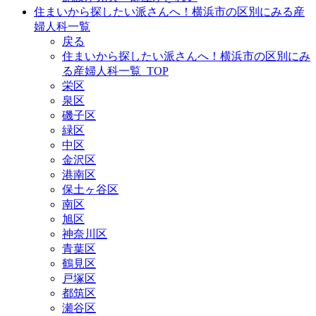
住まいから探したい派さんへ！横浜市の区別にみる産
婦人科一覧
戻る
住まいから探したい派さんへ！横浜市の区別にみ
る産婦人科一覧_TOP
栄区
泉区
磯子区
緑区
中区
金沢区
港南区
保土ヶ谷区
南区
旭区
神奈川区
青葉区
鶴見区
戸塚区
都筑区
瀬谷区