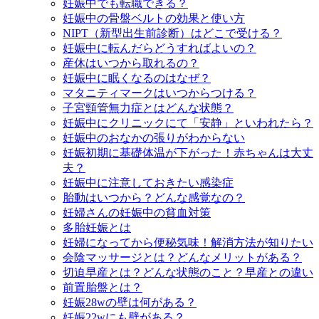
妊娠中でも転職できる？
妊娠中の骨盤ベルトの効果と使い方
NIPT（新型出生前診断）はどこで受ける？
妊娠中に転んだらどうすればよいの？
産休はいつから取れるの？
妊娠中に眠くなるのはなぜ？
マタニティマークはいつからつける？
子宮頸管無力症とはどんな状態？
妊娠中にクリニックにて「安静」といわれたら？
妊娠中のおなかの張りがわからない
妊娠初期に基礎体温が下がった！赤ちゃんは大丈
夫？
妊娠中に注意しておきたい感染症
胎動はいつから？どんな感覚なの？
妊婦さんの妊娠中の貧血対策
多胎妊娠とは
妊婦になってから便秘気味！解消方法が知りたい
会陰マッサージとは？どんなメリットがある？
切迫早産とは？どんな状態のこと？早産との違い
前置胎盤とは？
妊娠28wの壁は何がある？
妊娠22wにも壁がある？