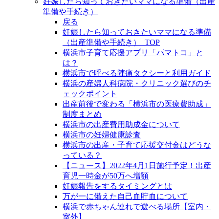
妊娠したら知っておきたいママになる準備（出産
準備や手続き）
戻る
妊娠したら知っておきたいママになる準備
（出産準備や手続き）_TOP
横浜市子育て応援アプリ「パマトコ」と
は？
横浜市で呼べる陣痛タクシーと利用ガイド
横浜の産婦人科病院・クリニック選びのチ
ェックポイント
出産前後で変わる「横浜市の医療費助成」
制度まとめ
横浜市の出産費用助成金について
横浜市の妊婦健康診査
横浜市の出産・子育て応援交付金はどうな
っている？
【ニュース】2022年4月1日施行予定！出産
育児一時金が50万へ増額
妊娠報告をするタイミングとは
万が一に備えた自己血貯血について
横浜で赤ちゃん連れで遊べる場所【室内・
室外】