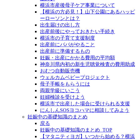
横浜市産後母子ケア事業について
【横浜の方必見！】山下公園にあるハッピ
ーローソンとは？
出生届けの出し方
出産前後にやっておきたい手続き
横浜市の子育て支援制度
出産前にパパがやること
出産前に準備するもの
妊娠・出産にかかる費用の平均額
神奈川県内初の新生児聴覚検査の費用助成
おむつ自動販売機
ウェルカムベビープロジェクト
母子手帳をもらうには
両親学級にいこう
妊婦検診を受けよう
横浜市で出産した場合に受けられる支援
にんしんSOSヨコハマに相談してみよう
妊娠中の基礎知識のまとめ
戻る
妊娠中の基礎知識のまとめ_TOP
【マタニティヨガ】いつから始める？横浜