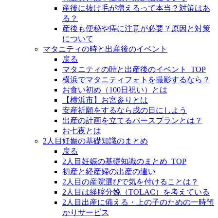
産後に抜け毛が増えるって本当？対策はあ
る？
産後も便秘や痔に注意が必要？原因と対策
について
マタニティの時と出産後のイベント
戻る
マタニティの時と出産後のイベント_TOP
横浜でマタニティフォトを撮影するなら？
お食い初め（100日祝い）とは
【横浜市】お宮参りとは
安産祈願をするなら戌の日にしよう
出産の計画を立てるバースプランとは？
お七夜とは
2人目妊娠の基礎知識のまとめ
戻る
2人目妊娠の基礎知識のまとめ_TOP
初産と経産婦の出産の違い
2人目の産院選びで気を付けることは？
2人目は経腟分娩（TOLAC）を考えている
2人目出産に備える・上の子のための一時預
かりサービス