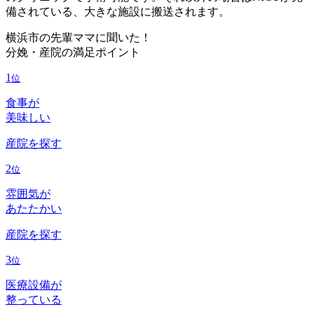
備されている、大きな施設に搬送されます。
横浜市の先輩ママに聞いた！
分娩・産院の満足ポイント
1
位
食事が
美味しい
産院を探す
2
位
雰囲気が
あたたかい
産院を探す
3
位
医療設備が
整っている