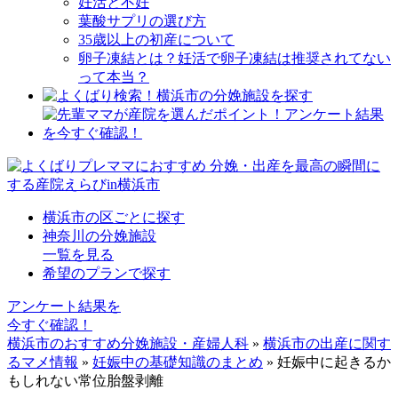
妊活と不妊
葉酸サプリの選び方
35歳以上の初産について
卵子凍結とは？妊活で卵子凍結は推奨されてない
って本当？
横浜市の区ごとに探す
神奈川の分娩施設
一覧を見る
希望のプランで探す
アンケート結果を
今すぐ確認！
横浜市のおすすめ分娩施設・産婦人科
»
横浜市の出産に関す
るマメ情報
»
妊娠中の基礎知識のまとめ
»
妊娠中に起きるか
もしれない常位胎盤剥離