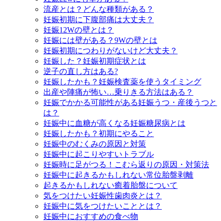
流産とは？どんな種類がある？
妊娠初期に下腹部痛は大丈夫？
妊娠12Wの壁とは？
妊娠には壁がある？9Wの壁とは
妊娠初期につわりがないけど大丈夫？
妊娠した？妊娠初期症状とは
逆子の直し方はある?
妊娠したかも？妊娠検査薬を使うタイミング
出産や陣痛が怖い…乗りきる方法はある？
妊娠でかかる可能性がある妊娠うつ・産後うつと
は？
妊娠中に血糖が高くなる妊娠糖尿病とは
妊娠したかも？初期にやること
妊娠中のむくみの原因と対策
妊娠中に起こりやすいトラブル
妊娠時に足がつる！こむら返りの原因・対策法
妊娠中に起きるかもしれない常位胎盤剥離
起きるかもしれない癒着胎盤について
気をつけたい妊娠性歯肉炎とは？
妊娠中に気をつけたいこととは？
妊娠中におすすめの食べ物