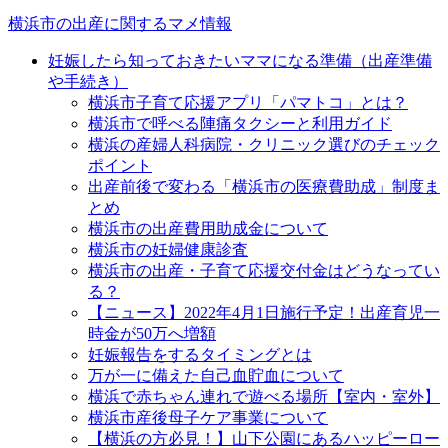
横浜市の出産に関するマメ情報
妊娠したら知っておきたいママになる準備（出産準備
や手続き）
横浜市子育て応援アプリ「パマトコ」とは？
横浜市で呼べる陣痛タクシーと利用ガイド
横浜の産婦人科病院・クリニック選びのチェック
ポイント
出産前後で変わる「横浜市の医療費助成」制度ま
とめ
横浜市の出産費用助成金について
横浜市の妊婦健康診査
横浜市の出産・子育て応援交付金はどうなってい
る？
【ニュース】2022年4月1日施行予定！出産育児一
時金が50万へ増額
妊娠報告をするタイミングとは
万が一に備えた自己血貯血について
横浜で赤ちゃん連れで遊べる場所【室内・室外】
横浜市産後母子ケア事業について
【横浜の方必見！】山下公園にあるハッピーロー