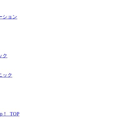
ーション
ック
ニック
！_TOP