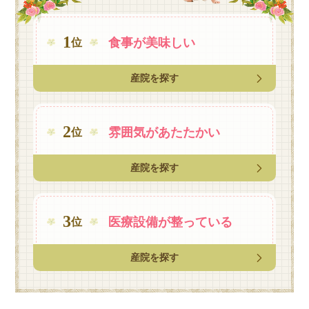
1
食事が
美味しい
位
産院を探す
2
雰囲気が
あたたかい
位
産院を探す
3
医療設備が
整っている
位
産院を探す