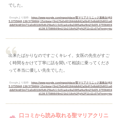
でした。
Googleより抜粋：
https://www.google.com/maps/place/聖マリアクリニック港南台/@3
5.3755846,139.5758664,15z/data=!3m1!5s0x601844db842a0b4f:0x8dd62b802ca6
ddbf!4m8!3m7!1s0x601845dfc25befc1:0x51a4ce9a3385af4a!8m2!3d35.3755846!4
d139.5758664!9m1!1b1!16s%2Fg%2F11v11x37sl?entry=ttu
出来たばかりなのですごくキレイ。女医の先生がすご
く時間をかけて丁寧に話を聞いて相談に乗ってくださ
って本当に優しい先生でした。
Googleより抜粋：
https://www.google.com/maps/place/聖マリアクリニック港南台/@3
5.3755846,139.5758664,15z/data=!3m1!5s0x601844db842a0b4f:0x8dd62b802ca6
ddbf!4m8!3m7!1s0x601845dfc25befc1:0x51a4ce9a3385af4a!8m2!3d35.3755846!4
d139.5758664!9m1!1b1!16s%2Fg%2F11v11x37sl?entry=ttu
口コミから読み取れる聖マリアクリニ