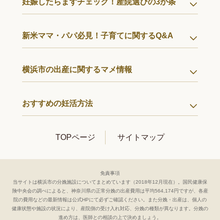
妊娠したらまずチェック！産院選びの3か条
新米ママ・パパ必見！子育てに関するQ&A
横浜市の出産に関するマメ情報
おすすめの妊活方法
TOPページ
サイトマップ
免責事項
当サイトは横浜市の分娩施設についてまとめています（2018年12月現在）。国民健康保
険中央会の調べによると、神奈川県の正常分娩の出産費用は平均564,174円ですが、各産
院の費用などの最新情報は公式HPにて必ずご確認ください。
また分娩・出産は、個人の
健康状態や施設の状況により、産院側の受け入れ対応、分娩の種類が異なります。分娩の
進め方は、医師との相談の上で決めましょう。