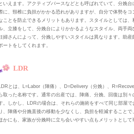
といえます。アクティブバースなどとも呼ばれていて、分娩台
際に、頸椎に負担がかかる恐れがありますが、自分で体勢をコ
なことを防止できるメリットもあります。スタイルとしては、
ル、立膝をして、分娩台によりかかるようなスタイル、両手両
妊婦さんによって、分娩しやすいスタイルは異なります。助産
ポートをしてくれます。
LDR
LDRとは、L=Labor（陣痛）、D=Delivery（分娩）、R=Re
ら取った名称です。通常の出産では、陣痛、分娩、回復は別々
す。しかし、LDRの場合は、それらの施術をすべて同じ部屋
り、陣痛や分娩直後の移動を少なくし、負担を軽減することで
ほかにも、家族が分娩時に立ち会いやすい点もメリットとして