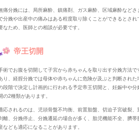
無痛分娩には、局所麻酔、鎮痛剤、ガス麻酔、区域麻酔などさ
で分娩や出産中の痛みはある程度取り除くことができるとされ
要なため、医師との相談が必要です。
帝王切開
手術でお腹を切開して子宮から赤ちゃんを取り出す分娩方法で
あり、経腟分娩では母体や赤ちゃんに危険が及ぶと判断された
の段階で決定し計画的に行われる予定帝王切開と、妊娠中や分
開の2種類があります。
適応されるのは、児頭骨盤不均衡、前置胎盤、切迫子宮破裂、
剥離、分娩停止、分娩遷延の場合が多く、胎児機能不全、臍帯
産なども適応になることがあります。