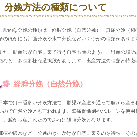
分娩方法の種類について
一般的な分娩の種類は、経腟分娩（自然分娩）、無痛分娩（和
そのほかにも計画分娩や水中分娩などいくつかの種類がありま
また、助産師が自宅に来て行う自宅出産のように、出産の場所
類など、多種多様な選択肢があります。出産方法の種類と特徴
経腟分娩（自然分娩）
日本では一番多い分娩方法で、胎児が産道を通って腟から産ま
いので自然分娩とも言われます。陣痛促進剤やバルーンを使用
も、腟から産まれたのであれば経腟分娩となります。
陣痛や破水など、分娩のきっかけが自然に来るのを待ち、その