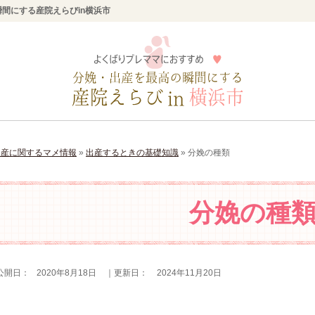
間にする産院えらびin横浜市
出産に関するマメ情報
»
出産するときの基礎知識
»
分娩の種類
分娩の種
公開日：
2020年8月18日
｜更新日：
2024年11月20日