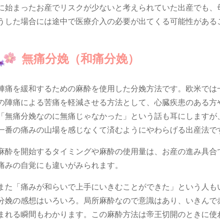
に始まったお産でリスクが少ないと考えられていた出産でも、
うした場合には途中で医療介入の必要が出てくる可能性がある
無痛分娩（和痛分娩）
陣痛を緩和するための麻酔を使用した分娩方法です。欧米では
の陣痛による苦痛を軽減させる方法として、心臓疾患のある方
「無痛分娩なのに無痛じゃなかった」という話も耳にしますが
一番の痛みの山場を感じなくて済むようにやわらげる出産法で
麻酔を開始するタイミングや麻酔の使用量は、お産の進み具合
痛みの自覚にも違いがみられます。
また「痛みが和らいで上手にいきむことができた」という人も
分娩の感想はいろいろ。局所麻酔なので意識はあり、いきんで
まれる瞬間もわかります。この麻酔方法は帝王切開のときに使