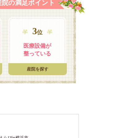
産院の満足ポイント
3
位
医療設備が
整っている
産院を探す
らびin横浜市