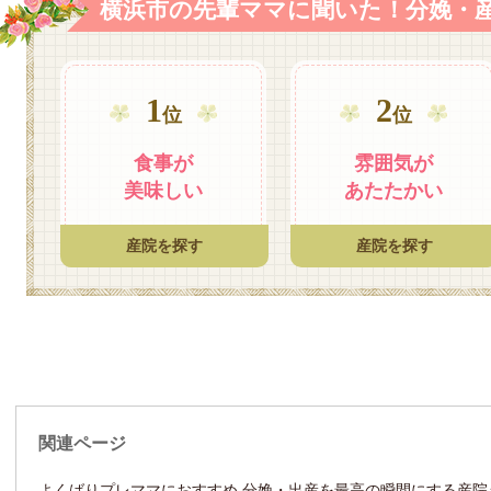
横浜市の先輩ママに聞いた！
分娩・
1
2
位
位
食事が
雰囲気が
美味しい
あたたかい
産院を探す
産院を探す
関連ページ
よくばりプレママにおすすめ 分娩・出産を最高の瞬間にする産院え