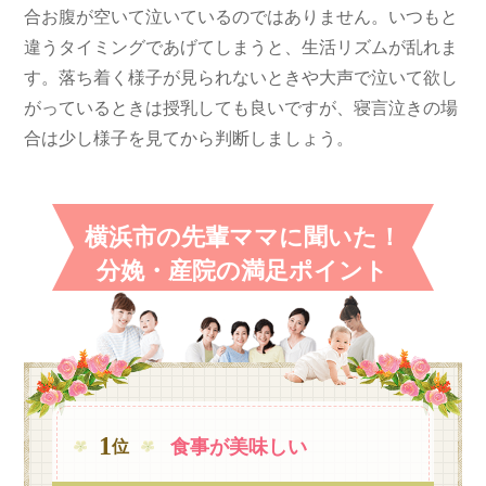
合お腹が空いて泣いているのではありません。いつもと
違うタイミングであげてしまうと、生活リズムが乱れま
す。落ち着く様子が見られないときや大声で泣いて欲し
がっているときは授乳しても良いですが、寝言泣きの場
合は少し様子を見てから判断しましょう。
横浜市の先輩ママに聞いた！
分娩・産院の満足ポイント
1
食事が
美味しい
位