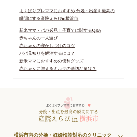
よくばりプレママにおすすめ 分娩・出産を最高の
瞬間にする産院えらびin横浜市
新米ママ・パパ必見！子育てに関するQ&A
赤ちゃんの一人遊び
赤ちゃんの寝かしつけのコツ
パパ見知りを解消するには？
新米ママにおすすめの便利グッズ
赤ちゃんに与えるミルクの適切な量は？
横浜市内の分娩・妊婦検診対応のクリニック