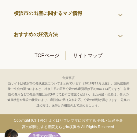
横浜市の出産に関するマメ情報
おすすめの妊活方法
TOPページ
サイトマップ
免責事項
当サイトは横浜市の分娩施設についてまとめています（2018年12月現在）。国民健康保
険中央会の調べによると、神奈川県の正常分娩の出産費用は平均564,174円ですが、各産
院の費用などの最新情報は公式HPにて必ずご確認ください。
また分娩・出産は、個人の
健康状態や施設の状況により、産院側の受け入れ対応、分娩の種類が異なります。分娩の
進め方は、医師との相談の上で決めましょう。
Copyright (C)【PR】
よくばりプレママにおすすめ 分娩・出産を最
高の瞬間にする産院えらびin横浜市
All Rights Reserved.