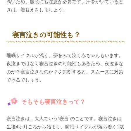
高いため、服装にも注意が必要です。汗をかいていると
きは、着替えをしましょう。
寝言泣きの可能性も？
睡眠サイクルが浅く、夢をみて泣く赤ちゃんもいます。
夜泣きではなく寝言泣きの可能性もあるため、夜泣きな
のか？寝言泣きなのか？を判断すると、スムーズに対策
できるでしょう。
そもそも寝言泣きって？
寝言泣きは、大人でいう”寝言”のことです。寝言泣きは
生後4ヶ月ごろから始まり、睡眠サイクルが落ち着く1歳