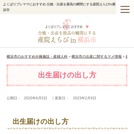
よくばりプレママにおすすめ 分娩・出産を最高の瞬間にする産院えらびin横
浜市
横浜市のおすすめ分娩施設・産婦人科
»
横浜市の出産に関するマメ情報
»
妊娠
出生届けの出し方
公開日：
2020年6月5日
｜更新日：
2023年2月9日
出生届けの出し方