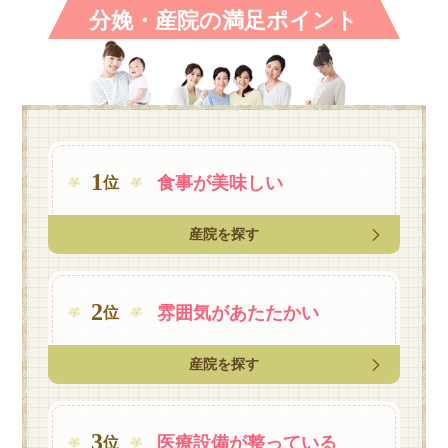
分娩・産院の満足ポイント
1
食事が
美味しい
位
産院を探す
2
雰囲気が
あたたかい
位
産院を探す
3
医療設備が
整っている
位